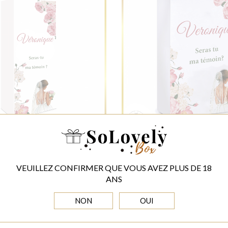
 MA TÉMOIN ? BOÎTE AVEC
SERAS TU MA TÉMOIN? GR
VOTRE DÉDICACE
AVEC VOTRE DÉDI
VEUILLEZ CONFIRMER QUE VOUS AVEZ PLUS DE 18
ANS
7,00 EUR
9,00 EUR
NON
OUI