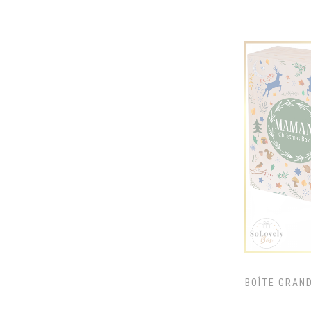
MARTINI ROSATO
MARTINI ROSSO
MINI MIONETTO D.O.C. TREVISO
MINI PROSECCO FREIXENET
MIONETTO D.O.C. TREVISO
MIONETTO ROSÉ
MOËT & CHANDON BRUT IMPERIAL
MONKEY SHOULDER
MONTE SANTI ICE ROSE
OKOCIM
SOMERSBY
SOPLICA
STORAGE WHISKY
TULLAMORE
BOÎTE GRAND
VEUVE CLICQUOT