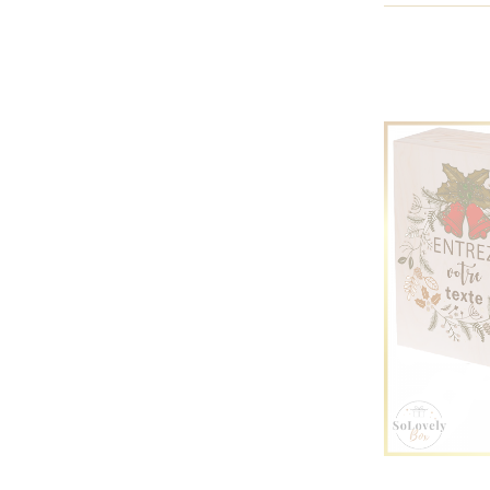
VIN BLANC SAN JUAN
VIN CHAUD
VIN ROUGE COCOON ZINFANDEL
VIN ROUGE SAN JUAN
VITORINO BIANCO VINO D'ITALIA
VITORINO ROSO VINO D'ITALIA
VODKA À LA CANNEBERGE
VODKA AUX COINGS
VODKA D'UNE SAVEUR DE PAIN
D'ÉPICE
ŻOŁĄDKOWA GORZKA
ZUBROWKA
ZUBROWKA BISON GRASS