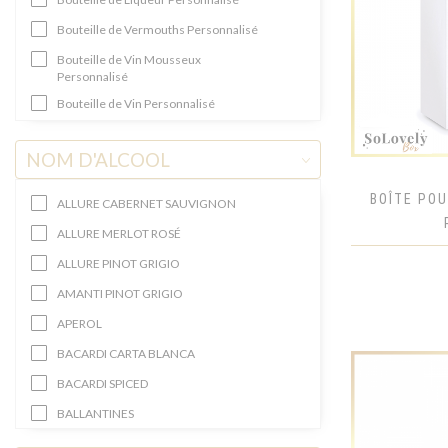
Bouteille de Vermouths Personnalisé
Bouteille de Vin Mousseux
Personnalisé
Bouteille de Vin Personnalisé
Bouteille de Vodka Personnalisée
NOM D'ALCOOL
Bouteille Gin Personnalisée
BRANDY NA PREZENT
BOÎTE PO
ALLURE CABERNET SAUVIGNON
Cadeau Rhum Personnalisé
ALLURE MERLOT ROSÉ
CAVA
ALLURE PINOT GRIGIO
Cognac
AMANTI PINOT GRIGIO
COLLECTION DE LUXE
APEROL
GRANDE CONTENANCE
BACARDI CARTA BLANCA
KRYSZTAŁOWE BUTELKI
BACARDI SPICED
Liqueur cadeau
BALLANTINES
MINI ALCOOLS
BALLANTINES BRASIL