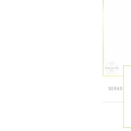
DICTADOR 20YO
DOM PÉRIGNON
ERNST LUDWIG RIESLING
FINLANDIA CLASSIC
GIN MALFY CON ARANICA
GRANTS
GRIMBERGEN
HENDRICK'S
HENNESSY
HENNESSY FINE DE COGNAC
SERAS TU
JACK DANIEL'S
JACK DANIEL'S APPLE
JACK DANIEL'S HONEY
JACK DANIEL'S SINGLE BARREL
JACK DANIEL'S TEENNESSEE FIRE