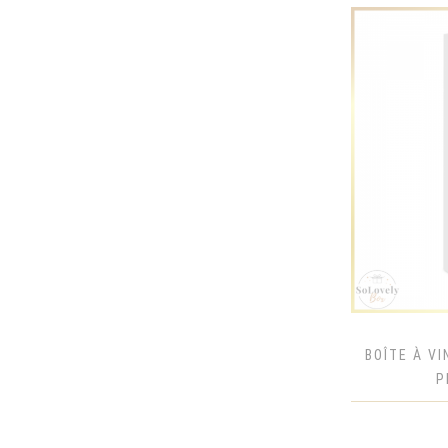
JACK GENTLEMAN
JÄGERMEISTER
JAMESON IRISH
JIM BEAM
JIM BEAM HONEY
JOHNNIE WALKER BLACK LABEL
JOHNNIE WALKER BLUE LABEL
JOHNNIE WALKER RED LABEL
MALFY
MALFY CON LIMONE
MALFY CON ROSA
MARTINI ASTI
BOÎTE À V
MARTINI BIANCO
P
MARTINI EXTRA DRY
MARTINI FIERO