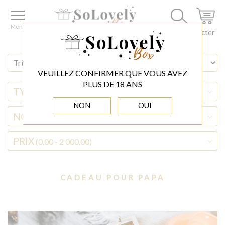
Accueil
◊ BOŻE NARODZENIE
CADEAU POUR PAPA
Menu
Se connecter
VEUILLEZ CONFIRMER QUE VOUS AVEZ
PLUS DE 18 ANS
TYPE D'ALCOOL
NON
OUI
NOM D'ALCOOL
PRIX
(0,00 - 2 000,00)
CADEAU POUR PAPA