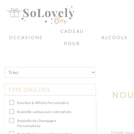
CADEAU
OCCASIONS
ALCOOLS
POUR
Accueil
CADEAUX POUR
Cadeaux pour le Fils
TYPE D'ALCOOL
NOU
Bourbon & Whisky Personnalisé
Bouteille cadeau avec votre photo
Bouteille de Champagne
Personnalisée
Désolé, nous
Bouteille de Liqueur Personnalisé