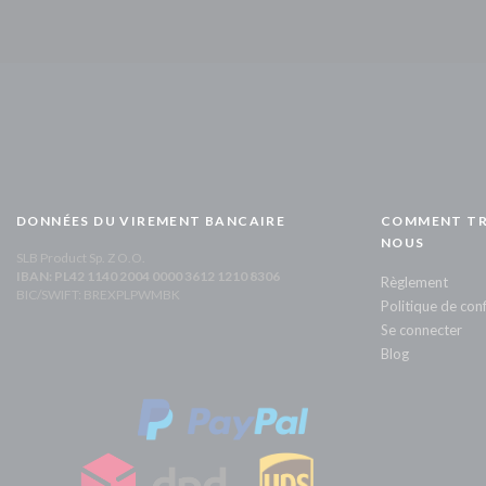
DONNÉES DU VIREMENT BANCAIRE
COMMENT TR
NOUS
SLB Product Sp. Z O.O.
IBAN: PL42 1140 2004 0000 3612 1210 8306
Règlement
BIC/SWIFT: BREXPLPWMBK
Politique de conf
Se connecter
Blog