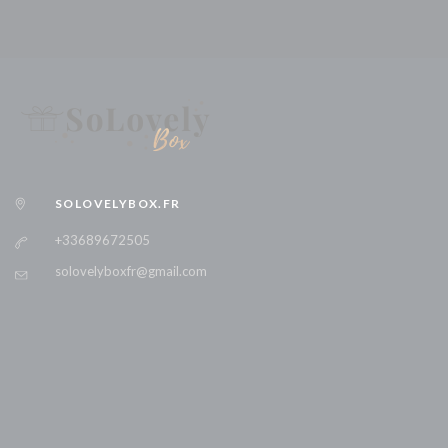
DICTADOR 20YO
DOM PÉRIGNON
ERNST LUDWIG RIESLING
FINLANDIA CLASSIC
GIN MALFY CON ARANICA
GRANTS
GRIMBERGEN
SOLOVELYBOX.FR
HENDRICK'S
+33689672505
HENNESSY
solovelyboxfr@gmail.com
HENNESSY FINE DE COGNAC
JACK DANIEL'S
JACK DANIEL'S APPLE
JACK DANIEL'S HONEY
JACK DANIEL'S SINGLE BARREL
JACK DANIEL'S TEENNESSEE FIRE