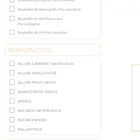
Bouteille de Vermouths Personnalisé
Bouteille de Vin Mousseux
Personnalisé
Bouteille de Vin Personnalisé
Bouteille de Vodka Personnalisée
NOM D'ALCOOL
Bouteille Gin Personnalisée
BRANDY NA PREZENT
ALLURE CABERNET SAUVIGNON
Cadeau Rhum Personnalisé
ALLURE MERLOT ROSÉ
CAVA
ALLURE PINOT GRIGIO
Cognac
AMANTI PINOT GRIGIO
COLLECTION DE LUXE
APEROL
GRANDE CONTENANCE
BACARDI CARTA BLANCA
KRYSZTAŁOWE BUTELKI
BACARDI SPICED
Liqueur cadeau
BALLANTINES
MINI ALCOOLS
BALLANTINES BRASIL