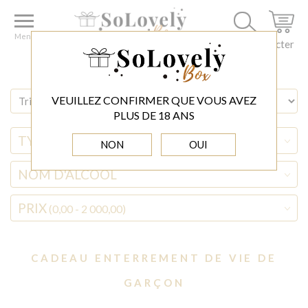
Accueil
OCCASIONS
Cadeau Enterrement de Vie de Garçon
Menu
Se connecter
VEUILLEZ CONFIRMER QUE VOUS AVEZ
PLUS DE 18 ANS
TYPE D'ALCOOL
NON
OUI
NOM D'ALCOOL
PRIX
(0,00 - 2 000,00)
CADEAU ENTERREMENT DE VIE DE
GARÇON