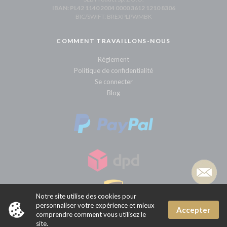
IBAN: PL42 1140 2004 0000 3612 1210 8306
BIC/SWIFT: BREXPLPWMBK
COMMENT TRAVAILLONS-NOUS
Règlement
Politique de confidentialité
Se connecter
Blog
x
Notre site utilise des cookies pour
Puis-je vous aider?
personnaliser votre expérience et mieux
Accepter
comprendre comment vous utilisez le
site.
Sklepy internetowe CStore