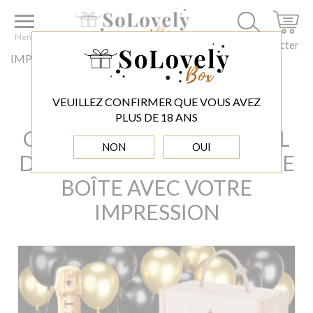
Accueil
OCCASIONS
Cadeaux d'anniversaire
CHAMPAGNE MOET & CHANDON BRUT IMPERIAL
Menu
D'ANNIVERSAIRE DANS UNE BOÎTE AVEC VOTRE
Se connecter
IMPRESSION
VEUILLEZ CONFIRMER QUE VOUS AVEZ
CHAMPAGNE MOET &
PLUS DE 18 ANS
CHANDON BRUT IMPERIAL
NON
OUI
D'ANNIVERSAIRE DANS UNE
BOÎTE AVEC VOTRE
IMPRESSION